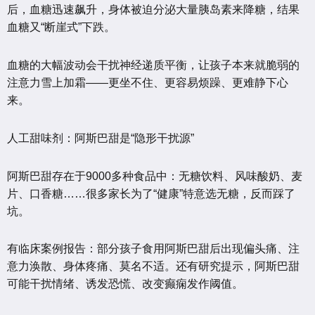
后，血糖迅速飙升，身体被迫分泌大量胰岛素来降糖，结果
血糖又“断崖式”下跌。
血糖的大幅波动会干扰神经递质平衡，让孩子本来就脆弱的
注意力雪上加霜——更坐不住、更容易烦躁、更难静下心
来。
人工甜味剂：阿斯巴甜是“隐形干扰源”
阿斯巴甜存在于9000多种食品中：无糖饮料、风味酸奶、麦
片、口香糖……很多家长为了“健康”特意选无糖，反而踩了
坑。
有临床案例报告：部分孩子食用阿斯巴甜后出现偏头痛、注
意力涣散、身体疼痛、莫名不适。还有研究提示，阿斯巴甜
可能干扰情绪、诱发恐慌、改变癫痫发作阈值。