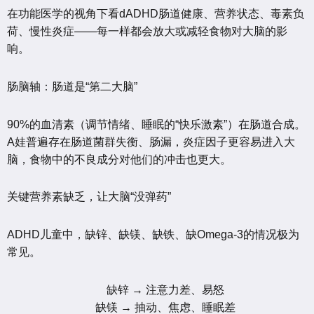
在功能医学的视角下看dADHD肠道健康、营养状态、毒素负
荷、慢性炎症——每一样都会放大或减轻食物对大脑的影
响。
肠脑轴：肠道是“第二大脑”
90%的血清素（调节情绪、睡眠的“快乐激素”）在肠道合成。
A娃普遍存在肠道菌群失衡、肠漏，炎症因子更容易进入大
脑，食物中的不良成分对他们的冲击也更大。
关键营养素缺乏，让大脑“没弹药”
ADHD儿童中，缺锌、缺镁、缺铁、缺Omega-3的情况极为
常见。
缺锌 → 注意力差、易怒
缺镁 → 抽动、焦虑、睡眠差