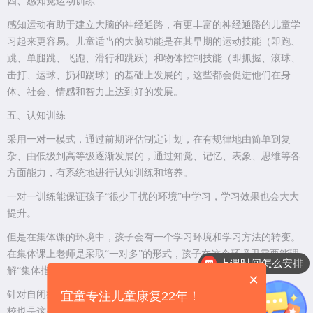
四、感知觉运动训练
感知运动有助于建立大脑的神经通路，有更丰富的神经通路的儿童学
习起来更容易。儿童适当的大脑功能是在其早期的运动技能（即跑、
跳、单腿跳、飞跑、滑行和跳跃）和物体控制技能（即抓握、滚球、
击打、运球、扔和踢球）的基础上发展的，这些都会促进他们在身
体、社会、情感和智力上达到好的发展。
五、认知训练
采用一对一模式，通过前期评估制定计划，在有规律地由简单到复
杂、由低级到高等级逐渐发展的，通过知觉、记忆、表象、思维等各
方面能力，有系统地进行认知训练和培养。
一对一训练能保证孩子“很少干扰的环境”中学习，学习效果也会大大
提升。
但是在集体课的环境中，孩子会有一个学习环境和学习方法的转变。
在集体课上老师是采取“一对多”的形式，孩子在这个环境里需要能理
上课时间怎么安排
解“集体指令”，学习一些简单的社交规则或者游戏规则。
×
针对自闭症孩子的训练是这两者结合来进行，一直以来星康自闭症学
宜童专注儿童康复22年！
校也是这么做的，毕竟以后我们的孩子终将是要逐渐融入社会这个大