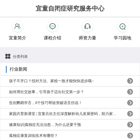
宜童自闭症研究服务中心
宜童简介
课程介绍
师资力量
学习园地
分类列表
行业新闻
孩子不开口？找对方法、家校一致才能快快进步哦~
如何用社交故事，引导孩子迈出社交第一步？
告别鹦鹉学舌，8个技巧帮娃突破语言仿说！
家园共育新课堂 | 宜童吕欣主任深度解析幼儿发展密码，助力家长科学育儿
健康知识|孤独症无法治愈，为什么还要干预
孤独症康复训练技术有哪些？