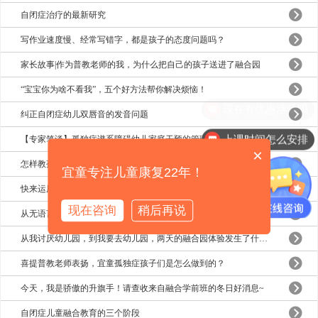
自闭症治疗的最新研究
写作业速度慢、经常写错字，都是孩子的态度问题吗？
家长故事|作为普教老师的我，为什么把自己的孩子送进了融合园
“宝宝你为啥不看我”，五个好方法帮你解决烦恼！
现在有优惠活动吗
纠正自闭症幼儿双唇音的发音问题
上课时间怎么安排
【专家笔谈】孤独症谱系障碍幼儿家庭干预的管理
×
怎样教孤独症孩子更容易学会动词？
宜童专注儿童康复22年！
快来运用这个神奇的方法提升孩子的沟通能力吧~
现在咨询
稍后再说
从无语言，到准学霸，三年的时间她和孩子经历了什么？
从我讨厌幼儿园，到我要去幼儿园，两天的融合园体验发生了什么？
喜提普教老师表扬，宜童孤独症孩子们是怎么做到的？
今天，我是骄傲的升旗手！请查收来自融合学前班的冬日好消息~
自闭症儿童融合教育的三个阶段