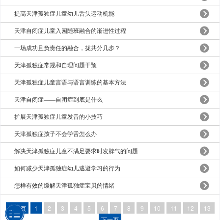
提高天津孤独症儿童幼儿舌头运动机能
天津自闭症儿童入园随班融合的渐进性过程
一场成功且负责任的融合，拢共分几步？
天津孤独症常规和自理问题干预
天津孤独症儿童言语与语言训练的基本方法
天津自闭症——自闭症到底是什么
扩展天津孤独症儿童发音的小技巧
天津孤独症孩子不会学舌怎么办
解决天津孤独症儿童不满足要求时发脾气的问题
如何减少天津孤独症幼儿逃避学习的行为
怎样有效的缓解天津孤独症宝贝的情绪
上一页
1
2
3
4
5
6
7
8
9
10
11
12
13
下一页